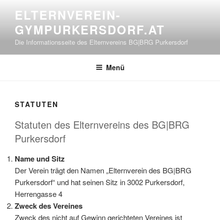
Zum
ELTERNVEREIN-
Inhalt
GYMPURKERSDORF.AT
springen
Die Informationsseite des Elternvereins BG|BRG Purkersdorf
Menü
STATUTEN
Statuten des Elternvereins des BG|BRG
Purkersdorf
Name und Sitz
Der Verein trägt den Namen „Elternverein des BG|BRG
Purkersdorf“ und hat seinen Sitz in 3002 Purkersdorf,
Herrengasse 4
Zweck des Vereines
Zweck des nicht auf Gewinn gerichteten Vereines ist